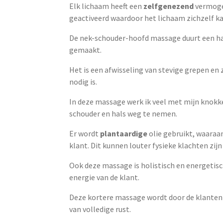
Elk lichaam heeft een
zelfgenezend
vermoge
geactiveerd waardoor het lichaam zichzelf ka
De nek-schouder-hoofd massage duurt een hal
gemaakt.
Het is een afwisseling van stevige grepen en
nodig is.
In deze massage werk ik veel met mijn knokk
schouder en hals weg te nemen.
Er wordt
plantaardige
olie gebruikt, waaraan
klant. Dit kunnen louter fysieke klachten zi
Ook deze massage is holistisch en energetisc
energie van de klant.
Deze kortere massage wordt door de klanten
van volledige rust.