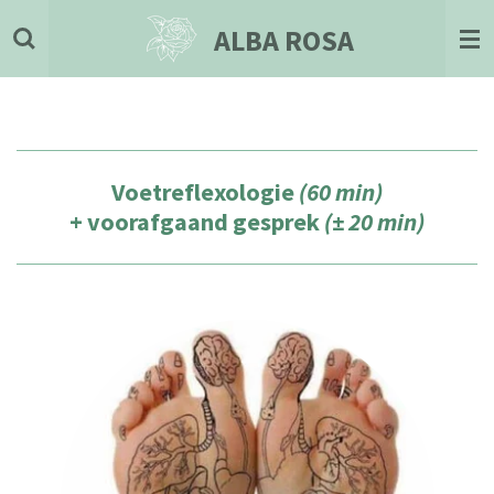
Ga
ALBA ROSA
direct
naar
de
hoofdinhoud
Voetreflexologie
(60 min)
+ voorafgaand gesprek
(± 20 min)