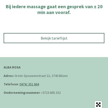
Bij iedere massage gaat een gesprek van ± 20
min aan vooraf.
Bekijk tarieflijst
ALBA ROSA
Adres:
Grote Spouwenstraat 22, 3740 Bilzen
Telefoon
:
0474/ 351 664
Ondernemingsnummer :
0723.665.332