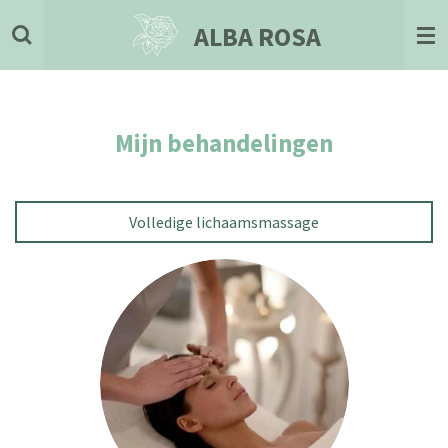
Ga
ALBA ROSA
direct
naar
de
hoofdinhoud
Mijn behandelingen
Volledige lichaamsmassage