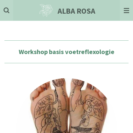
Ga
ALBA ROSA
direct
naar
de
hoofdinhoud
Workshop basis
voetreflexologie