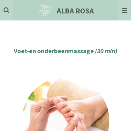
Ga
ALBA ROSA
direct
naar
de
hoofdinhoud
Voet-en onderbeenmassage
(30 min)