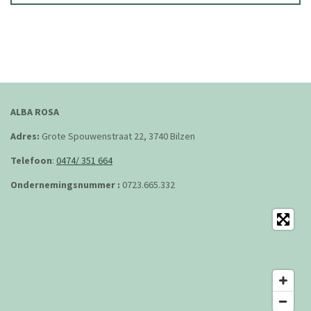
ALBA ROSA
Adres:
Grote Spouwenstraat 22, 3740 Bilzen
Telefoon
:
0474/ 351 664
Ondernemingsnummer :
0723.665.332